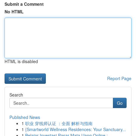
Submit a Comment
No HTML
HTML is disabled
Report Page
Search
Go
Published News
1
职业 穿线师认证 ：全面 解析与指南
1
{Smartworld Wellness Residences: Your Sanctuary...
1
Belajar Investasi Pasar Mata Uang Online : ...