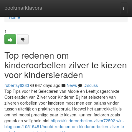
Home
bookmarkfavors
Togg
navi
Home
1
Top redenen om
kinderoorbellen zilver te kiezen
voor kindersieraden
robertsy6283
667 days ago
News
Discuss
Top Tips voor het Selecteren van Mooie en Leeftijdsgeschikte
Oorsieraden van Zilver voor Kinderen Bij het selecteren van
zilveren oorbellen voor kinderen moet men een balans vinden
tussen uiterlijk en praktisch gebruik. Hoewel het aantrekkelijk is
om het meest prachtige paar te kiezen, kunnen factoren zoals
gemak en veiligheid niet
https://kinderoorbellen-zilver72592.win-
blog.com/10515481/hoofd-redenen-om-kinderoorbellen-zilver-te-