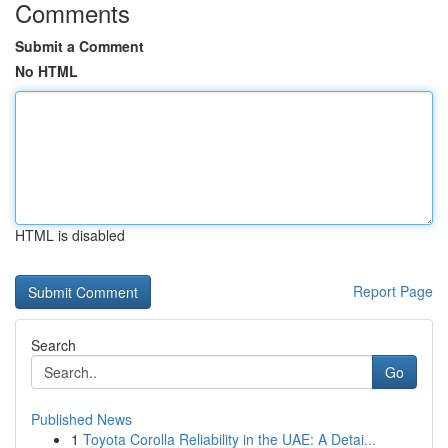
Comments
Submit a Comment
No HTML
HTML is disabled
Report Page
Search
Go
Published News
1
Toyota Corolla Reliability in the UAE: A Detai...