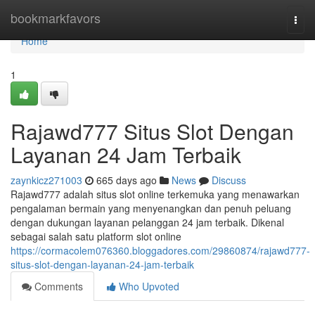
Home
bookmarkfavors
Togg
navi
Home
1
Rajawd777 Situs Slot Dengan
Layanan 24 Jam Terbaik
zaynkicz271003
665 days ago
News
Discuss
Rajawd777 adalah situs slot online terkemuka yang menawarkan
pengalaman bermain yang menyenangkan dan penuh peluang
dengan dukungan layanan pelanggan 24 jam terbaik. Dikenal
sebagai salah satu platform slot online
https://cormacolem076360.bloggadores.com/29860874/rajawd777-
situs-slot-dengan-layanan-24-jam-terbaik
Comments
Who Upvoted