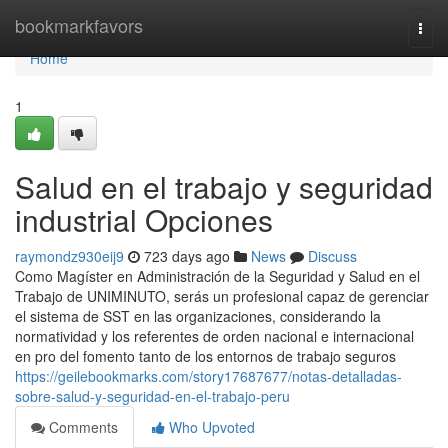
Home
bookmarkfavors
Togg
navi
Home
1
Salud en el trabajo y seguridad
industrial Opciones
raymondz930eij9
723 days ago
News
Discuss
Como Magíster en Administración de la Seguridad y Salud en el
Trabajo de UNIMINUTO, serás un profesional capaz de gerenciar
el sistema de SST en las organizaciones, considerando la
normatividad y los referentes de orden nacional e internacional
en pro del fomento tanto de los entornos de trabajo seguros
https://geilebookmarks.com/story17687677/notas-detalladas-
sobre-salud-y-seguridad-en-el-trabajo-peru
Comments
Who Upvoted