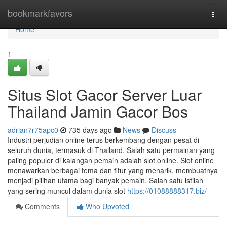
Home
bookmarkfavors
Togg
navi
Home
1
Situs Slot Gacor Server Luar
Thailand Jamin Gacor Bos
adrian7r75apc0
735 days ago
News
Discuss
Industri perjudian online terus berkembang dengan pesat di
seluruh dunia, termasuk di Thailand. Salah satu permainan yang
paling populer di kalangan pemain adalah slot online. Slot online
menawarkan berbagai tema dan fitur yang menarik, membuatnya
menjadi pilihan utama bagi banyak pemain. Salah satu istilah
yang sering muncul dalam dunia slot
https://01088888317.biz/
Comments
Who Upvoted